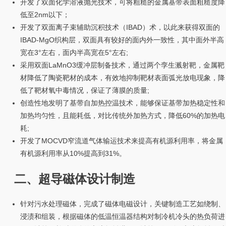
开发了双面化学溶液抛光技术，可将粗糙的金属基带表面粗糙度降
低至2nm以下；
开发了双面离子束辅助沉积技术（IBAD）术，以此来获得双面的
IBAD-MgO织构层，双面具有较好的面内外一致性，其中面外半高
宽在3°左右，面内半高宽在5°左右;
采用双面LaMnO3缓冲层制备技术，通过两个孪生溅射靶，金属靶
材降低了陶瓷靶材的成本，有效地抑制靶材表面弧光放电现象，降
低了靶材氧中毒情况，保证了薄膜的质量;
创造性地发明了基带自加热控温技术，能够保证基带加热稳定性和
加热均匀性，且能耗低，对比传统外加热方式，降低60%的加热电
耗;
开发了MOCVD窄流道气体输运技术来提高有机源利用率，将金属
有机源利用率从10%提高到31%。
二、超导磁体设计制造
针对污水处理磁体，完成了磁体电磁设计，关键制造工艺如绕制、
浸渍和组装，根据磁体的低温恒温器结构对制冷机冷头的热负荷进