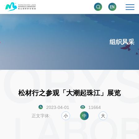
组织风采
松材行之参观「大潮起珠江」展览
2023-04-01
11664
正文字体:
小
中
大