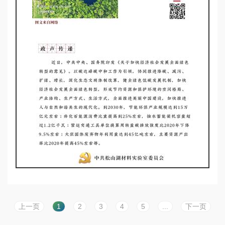
上一页
1
2
3
4
5
...
下一页