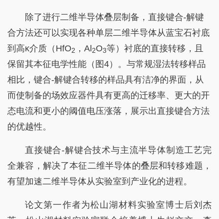
除了进行二维半导体叠层制备，直接键合-解键
合方法还可以实现各种单层二维半导体从蓝宝石衬底
到高κ介质（HfO
，Al
O
等）衬底的直接转移，且
2
2
3
保留其本征电学性能（图4）。与常规湿法转移样品
相比，键合-解键合转移的样品具有洁净的界面，从
而使制备的场效应器件具有更高的迁移率、更大的开
态电流和更小的阈值电压涨落，展示出直接键合方法
的优越性。
直接键合-解键合技术与主流半导体制造工艺完
全兼容，解决了本征二维半导体的叠层和转移难题，
有望加速二维半导体从实验室到产业化的进程。
论文第一作者为松山湖材料实验室博士后刘杰