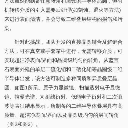
方法虽然能制备任意转角和层数的半导体晶圆，但有
机转移介质的引入需要后处理(如刻蚀、退火等方法)
来进行表面清洁，并会导致二维叠层结构的损伤和污
染。
针对此挑战，团队开发的直接晶圆键合及解键合
方法，可在真空或手套箱中进行，无需转移介质，可
实现超洁净表面/界面和晶圆级均匀的转角。从蓝宝
石表面外延的单层二硫化钼和二硒化钼等晶圆级二维
半导体出发，该方法可制造多种同质和异质叠层晶
圆。如图1所示。原子力显微镜、扫描透射电子显微
镜、拉曼光谱、X 射线衍射、低能电子衍射和二次谐
波等表征结果显示，所制备的二维半导体叠层具有高
质量、超洁净表面/界面以及晶圆级均匀的层间转角
（图2和图3）。