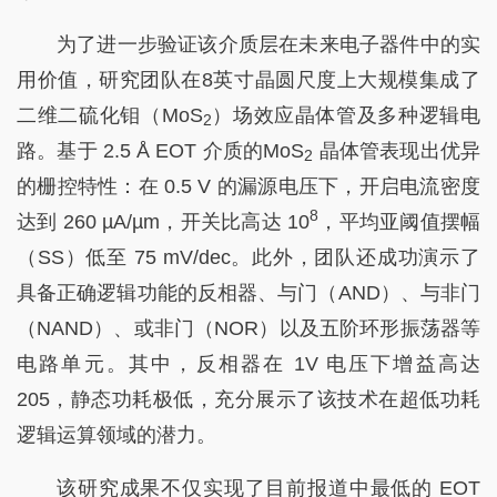
为了进一步验证该介质层在未来电子器件中的实
用价值，研究团队在8英寸晶圆尺度上大规模集成了
二维二硫化钼（MoS
）场效应晶体管及多种逻辑电
2
路。基于 2.5 Å EOT 介质的MoS
晶体管表现出优异
2
的栅控特性：在 0.5 V 的漏源电压下，开启电流密度
8
达到 260 µA/µm，开关比高达 10
，平均亚阈值摆幅
（SS）低至 75 mV/dec。此外，团队还成功演示了
具备正确逻辑功能的反相器、与门（AND）、与非门
（NAND）、或非门（NOR）以及五阶环形振荡器等
电路单元。其中，反相器在 1V 电压下增益高达
205，静态功耗极低，充分展示了该技术在超低功耗
逻辑运算领域的潜力。
该研究成果不仅实现了目前报道中最低的 EOT