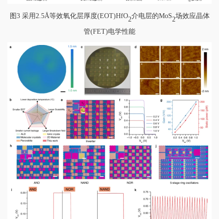
图
3
采用
2.5Å
等效氧化层厚度
(EOT)HfO
介电层的
MoS
场效应晶体
2
2
管
(FET)
电学性能