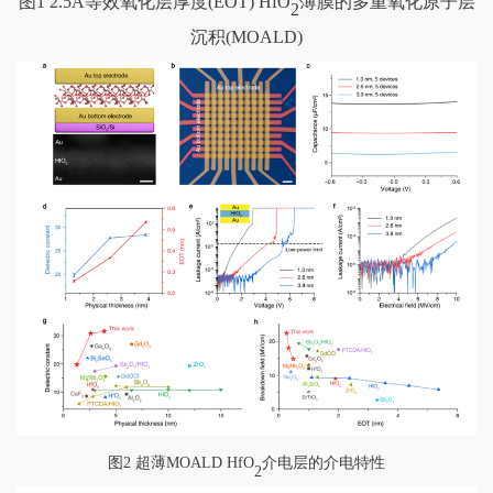
图
1 2.5Å
等效氧化层厚度
(EOT) HfO
薄膜的多重氧化原子层
2
沉积
(MOALD)
图
2
超薄
MOALD HfO
介电层的介电特性
2