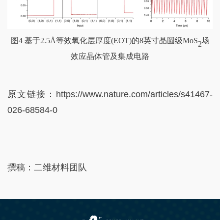
图
4
基于
2.5Å
等效氧化层厚度
(EOT)
的
8
英寸晶圆级
MoS
场
2
效应晶体管及集成电路
原文链接：
https://www.nature.com/articles/s41467-
026-68584-0
撰稿：二维材料团队